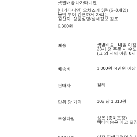
샛별배송
나가타니엔
[나가타니엔] 오차즈케 3종 (6~8개입)
물만 부어 간편하게 차리는
원산지:
상품설명/상세정보 참조
6,300
원
샛별배송 · 내일 아침
배송
23시 전 주문 시 수
(그 외 지역 아침 8시
3,000원 (4만원 이상
배송비
컬리
판매자
10g 당 1,313원
단위 당 가격
상온 (종이포장)
포장타입
택배배송은 에코 포