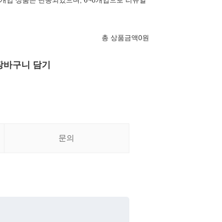
4개입 상품은 단종되었으며, 6~8개입으로 리뉴얼
총 상품금액
0
원
장바구니 담기
문의