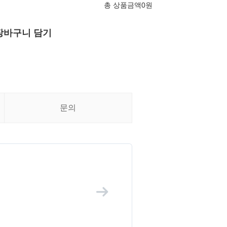
총 상품금액
0
원
장바구니 담기
문의