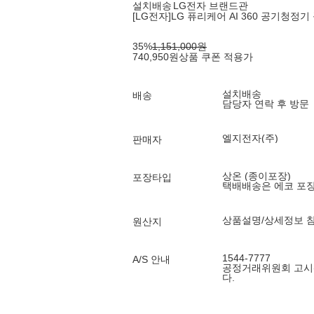
설치배송
LG전자 브랜드관
[LG전자]LG 퓨리케어 AI 360 공기청정기 
35
%
1,151,000
원
740,950
원
상품 쿠폰 적용가
설치배송
배송
담당자 연락 후 방문
엘지전자(주)
판매자
상온 (종이포장)
포장타입
택배배송은 에코 포
상품설명/상세정보 
원산지
1544-7777
A/S 안내
공정거래위원회 고시
다.