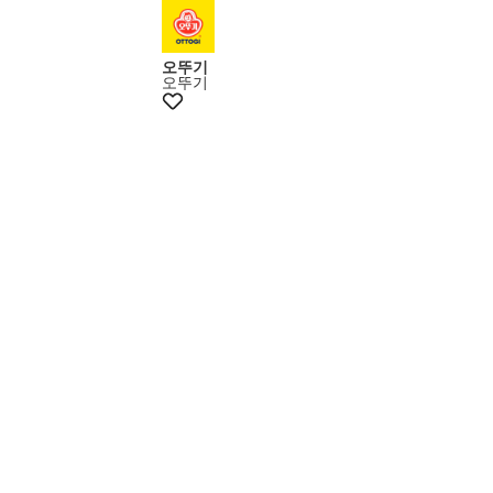
오뚜기
오뚜기