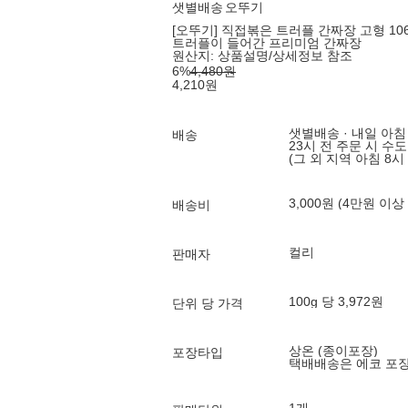
샛별배송
오뚜기
[오뚜기] 직접볶은 트러플 간짜장 고형 10
트러플이 들어간 프리미엄 간짜장
원산지:
상품설명/상세정보 참조
6
%
4,480
원
4,210
원
샛별배송 · 내일 아침
배송
23시 전 주문 시 수
(그 외 지역 아침 8시
3,000원 (4만원 이상
배송비
컬리
판매자
100g 당 3,972원
단위 당 가격
상온 (종이포장)
포장타입
택배배송은 에코 포