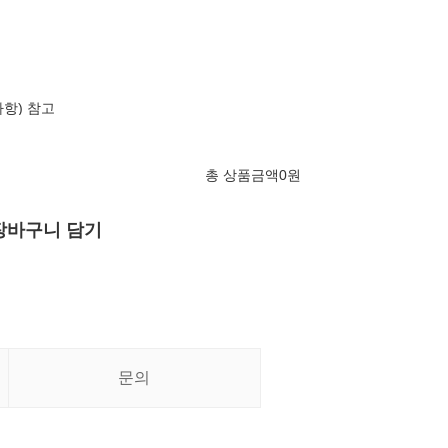
항) 참고
총 상품금액
0
원
장바구니 담기
문의