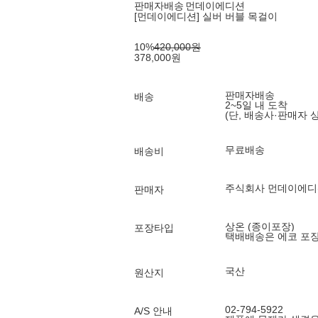
판매자배송
먼데이에디션
[먼데이에디션] 실버 버블 목걸이
10
%
420,000
원
378,000
원
판매자배송
배송
2~5일 내 도착
(단, 배송사·판매자 
무료배송
배송비
주식회사 먼데이에디
판매자
상온 (종이포장)
포장타입
택배배송은 에코 포
국산
원산지
02-794-5922
A/S 안내