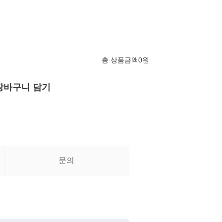
총 상품금액
0
원
장바구니 담기
문의