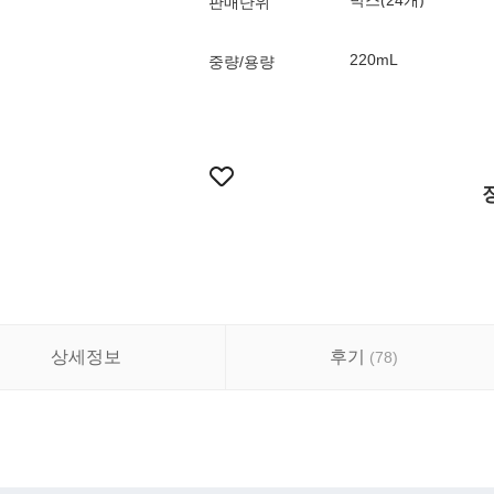
박스(24개)
판매단위
220mL
중량/용량
상세정보
후기
(
78
)