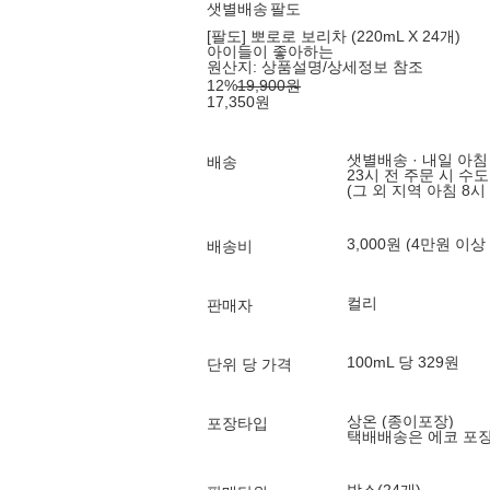
샛별배송
팔도
[팔도] 뽀로로 보리차 (220mL X 24개)
아이들이 좋아하는
원산지:
상품설명/상세정보 참조
12
%
19,900
원
17,350
원
샛별배송 · 내일 아침
배송
23시 전 주문 시 수
(그 외 지역 아침 8시
3,000원 (4만원 이상
배송비
컬리
판매자
100mL 당 329원
단위 당 가격
상온 (종이포장)
포장타입
택배배송은 에코 포