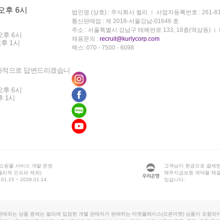
 오후 6시
법인명 (상호) : 주식회사 컬리
사업자등록번호 : 261-81
통신판매업 : 제 2018-서울강남-01646 호
주소 : 서울특별시 강남구 테헤란로 133, 18층(역삼동)
오후 6시
채용문의 :
recruit@kurlycorp.com
오후 1시
팩스: 070 - 7500 - 6098
차적으로 답변드리겠습니
오후 6시
후 1시
 쇼핑몰 서비스 개발·운영
고객님이 현금으로 결제한
물리적 인프라 제외)
채무지급보증 계약을 체
1.15 ~ 2028.01.14
있습니다.
판매되는 상품 중에는 컬리에 입점한 개별 판매자가 판매하는 마켓플레이스(오픈마켓) 상품이 포함되어