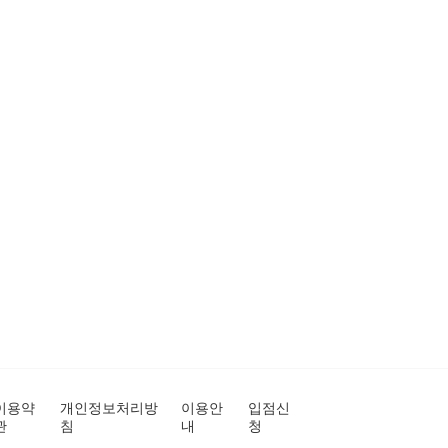
이용약
개인정보처리방
이용안
입점신
관
침
내
청