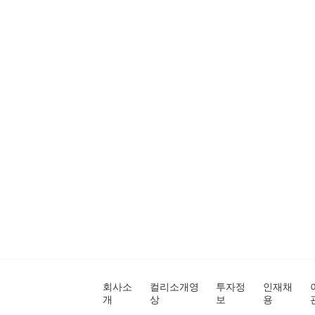
회사소
컬리소개영
투자정
인재채
개
상
보
용