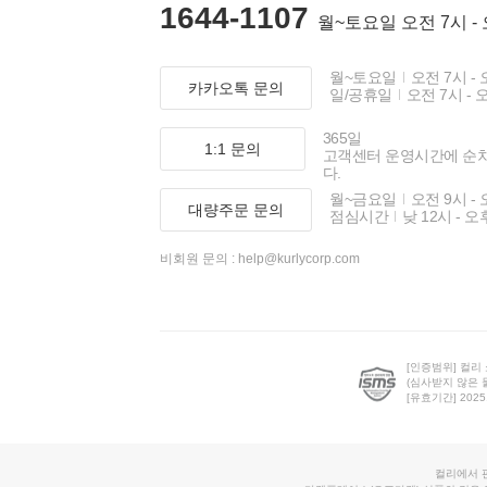
1644-1107
월~토요일 오전 7시 -
월~토요일
오전 7시 - 
카카오톡 문의
일/공휴일
오전 7시 - 
365일
1:1 문의
고객센터 운영시간에 순
다.
월~금요일
오전 9시 - 
대량주문 문의
점심시간
낮 12시 - 오
비회원 문의 :
help@kurlycorp.com
[인증범위] 컬리
(심사받지 않은 
[유효기간] 2025.0
컬리에서 