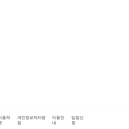
이용약
개인정보처리방
이용안
입점신
관
침
내
청