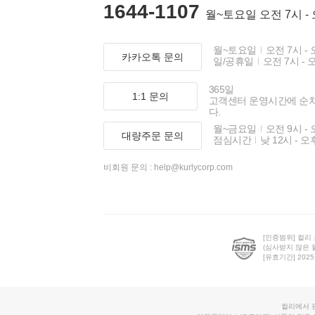
1644-1107
월~토요일 오전 7시 -
월~토요일
오전 7시 - 
카카오톡 문의
일/공휴일
오전 7시 - 
365일
1:1 문의
고객센터 운영시간에 순
다.
월~금요일
오전 9시 - 
대량주문 문의
점심시간
낮 12시 - 오
비회원 문의 :
help@kurlycorp.com
[인증범위] 컬리
(심사받지 않은 
[유효기간] 2025.0
컬리에서 