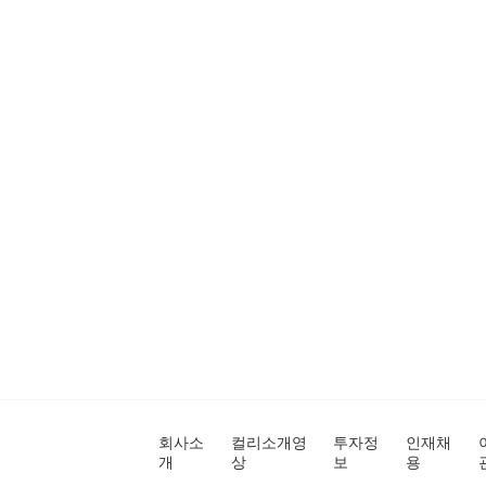
회사소
컬리소개영
투자정
인재채
개
상
보
용