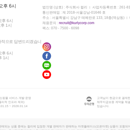
 오후 6시
법인명 (상호) : 주식회사 컬리
사업자등록번호 : 261-81
통신판매업 : 제 2018-서울강남-01646 호
주소 : 서울특별시 강남구 테헤란로 133, 18층(역삼동)
오후 6시
채용문의 :
recruit@kurlycorp.com
오후 1시
팩스: 070 - 7500 - 6098
차적으로 답변드리겠습니
오후 6시
후 1시
 쇼핑몰 서비스 개발·운영
고객님이 현금으로 결제한
물리적 인프라 제외)
채무지급보증 계약을 체
1.15 ~ 2028.01.14
있습니다.
판매되는 상품 중에는 컬리에 입점한 개별 판매자가 판매하는 마켓플레이스(오픈마켓) 상품이 포함되어