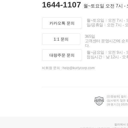
1644-1107
월~토요일 오전 7시 -
월~토요일
오전 7시 - 
카카오톡 문의
일/공휴일
오전 7시 - 
365일
1:1 문의
고객센터 운영시간에 순
다.
월~금요일
오전 9시 - 
대량주문 문의
점심시간
낮 12시 - 오
비회원 문의 :
help@kurlycorp.com
[인증범위] 컬리
(심사받지 않은 
[유효기간] 2025.0
컬리에서 