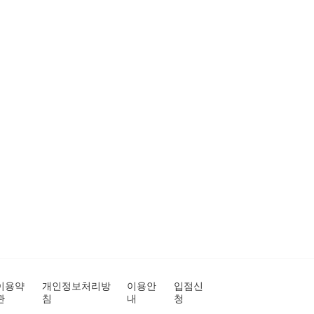
이용약
개인정보처리방
이용안
입점신
관
침
내
청