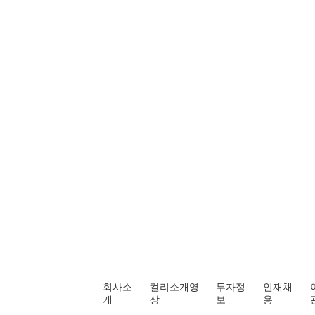
회사소
컬리소개영
투자정
인재채
개
상
보
용