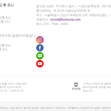
 오후 6시
법인명 (상호) : 주식회사 컬리
사업자등록번호 : 261-81
통신판매업 : 제 2018-서울강남-01646 호
주소 : 서울특별시 강남구 테헤란로 133, 18층(역삼동)
오후 6시
채용문의 :
recruit@kurlycorp.com
오후 1시
팩스: 070 - 7500 - 6098
차적으로 답변드리겠습니
오후 6시
후 1시
 쇼핑몰 서비스 개발·운영
고객님이 현금으로 결제한
물리적 인프라 제외)
채무지급보증 계약을 체
1.15 ~ 2028.01.14
있습니다.
판매되는 상품 중에는 컬리에 입점한 개별 판매자가 판매하는 마켓플레이스(오픈마켓) 상품이 포함되어