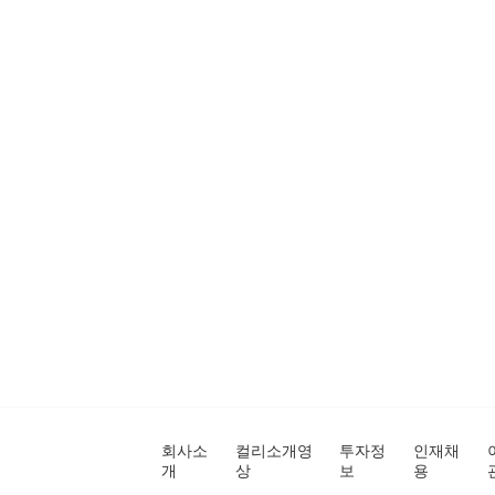
회사소
컬리소개영
투자정
인재채
개
상
보
용