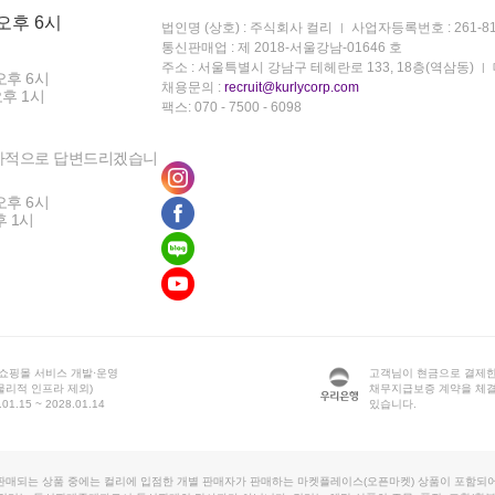
 오후 6시
법인명 (상호) : 주식회사 컬리
사업자등록번호 : 261-81
통신판매업 : 제 2018-서울강남-01646 호
주소 : 서울특별시 강남구 테헤란로 133, 18층(역삼동)
오후 6시
채용문의 :
recruit@kurlycorp.com
오후 1시
팩스: 070 - 7500 - 6098
차적으로 답변드리겠습니
오후 6시
후 1시
 쇼핑몰 서비스 개발·운영
고객님이 현금으로 결제한
물리적 인프라 제외)
채무지급보증 계약을 체
1.15 ~ 2028.01.14
있습니다.
판매되는 상품 중에는 컬리에 입점한 개별 판매자가 판매하는 마켓플레이스(오픈마켓) 상품이 포함되어