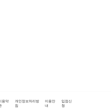
이용약
개인정보처리방
이용안
입점신
관
침
내
청