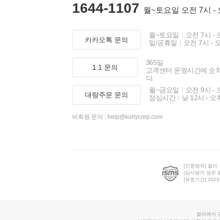
1644-1107
월~토요일 오전 7시 -
월~토요일
오전 7시 - 
카카오톡 문의
일/공휴일
오전 7시 - 
365일
1:1 문의
고객센터 운영시간에 순
다.
월~금요일
오전 9시 - 
대량주문 문의
점심시간
낮 12시 - 오
비회원 문의 :
help@kurlycorp.com
[인증범위] 컬리
(심사받지 않은 
[유효기간] 2025.0
컬리에서 