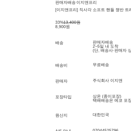
판매자배송
이지앤프리
[이지앤프리] 직사각 소프트 핸들 쟁반 트레
33
%
13,400
원
8,900
원
판매자배송
배송
2~5일 내 도착
(단, 배송사·판매자 
무료배송
배송비
주식회사 이지앤
판매자
상온 (종이포장)
포장타입
택배배송은 에코 포
대한민국
원산지
07044525796