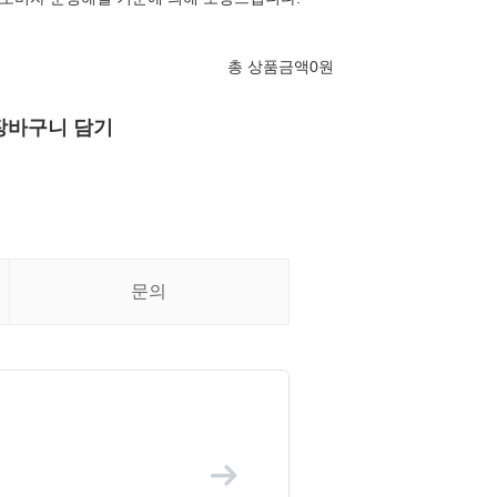
총 상품금액
0
원
장바구니 담기
문의