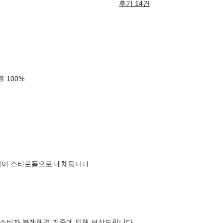
후기 14건
확률
100
%
장이 스티로폼으로 대체됩니다.
소비자 분쟁해결 기준에 의해 보상드립니다.