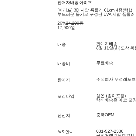
판매자배송
아리프
[아리프] 3D 지압 폼롤러 61cm 4종(택1)
부드러운 돌기로 구성된 EVA 지압 폼롤러
26
%
24,200
원
17,900
원
판매자배송
배송
8월 11일(화)
도착 
무료배송
배송비
주식회사 우성레포츠
판매자
상온 (종이포장)
포장타입
택배배송은 에코 포
중국OEM
원산지
031-527-2338
A/S 안내
공정거래위원회고시 