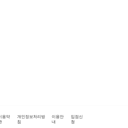
이용약
개인정보처리방
이용안
입점신
관
침
내
청