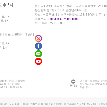
 오후 6시
법인명 (상호) : 주식회사 컬리
사업자등록번호 : 261-81
통신판매업 : 제 2018-서울강남-01646 호
주소 : 서울특별시 강남구 테헤란로 133, 18층(역삼동)
오후 6시
채용문의 :
recruit@kurlycorp.com
오후 1시
팩스: 070 - 7500 - 6098
차적으로 답변드리겠습니
오후 6시
후 1시
 쇼핑몰 서비스 개발·운영
고객님이 현금으로 결제한
물리적 인프라 제외)
채무지급보증 계약을 체
1.15 ~ 2028.01.14
있습니다.
판매되는 상품 중에는 컬리에 입점한 개별 판매자가 판매하는 마켓플레이스(오픈마켓) 상품이 포함되어