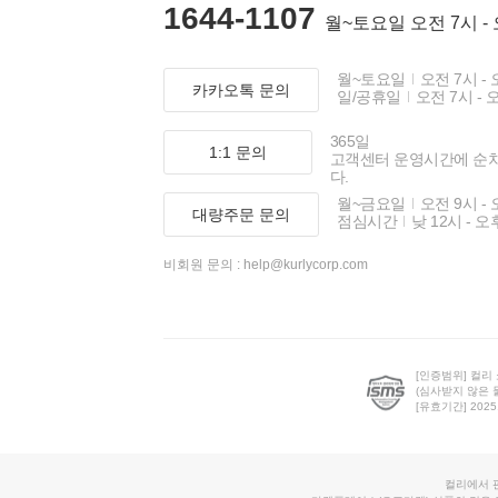
1644-1107
월~토요일 오전 7시 -
월~토요일
오전 7시 - 
카카오톡 문의
일/공휴일
오전 7시 - 
365일
1:1 문의
고객센터 운영시간에 순
다.
월~금요일
오전 9시 - 
대량주문 문의
점심시간
낮 12시 - 오
비회원 문의 :
help@kurlycorp.com
[인증범위] 컬리
(심사받지 않은 
[유효기간] 2025.0
컬리에서 