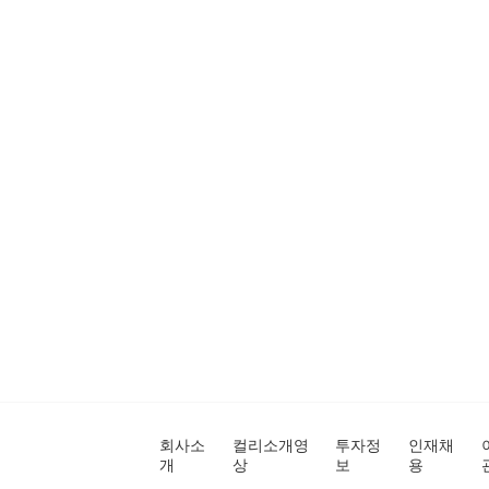
회사소
컬리소개영
투자정
인재채
개
상
보
용