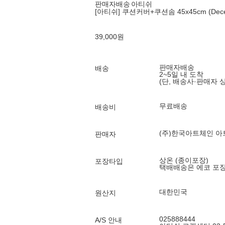
판매자배송
아티쉬
[아티쉬] 쿠션커버+쿠션솜 45x45cm (Decem
39,000
원
판매자배송
배송
2~5일 내 도착
(단, 배송사·판매자 
무료배송
배송비
(주)한국아트체인 아
판매자
상온 (종이포장)
포장타입
택배배송은 에코 포
대한민국
원산지
025888444
A/S 안내