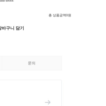
88-8444
총 상품금액
0
원
장바구니 담기
문의