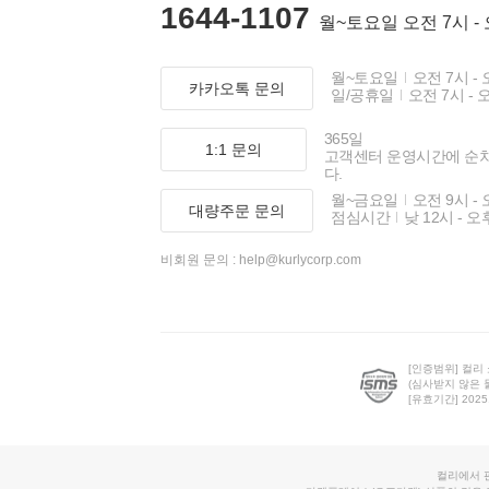
1644-1107
월~토요일 오전 7시 -
월~토요일
오전 7시 - 
카카오톡 문의
일/공휴일
오전 7시 - 
365일
1:1 문의
고객센터 운영시간에 순
다.
월~금요일
오전 9시 - 
대량주문 문의
점심시간
낮 12시 - 오
비회원 문의 :
help@kurlycorp.com
[인증범위] 컬리
(심사받지 않은 
[유효기간] 2025.0
컬리에서 