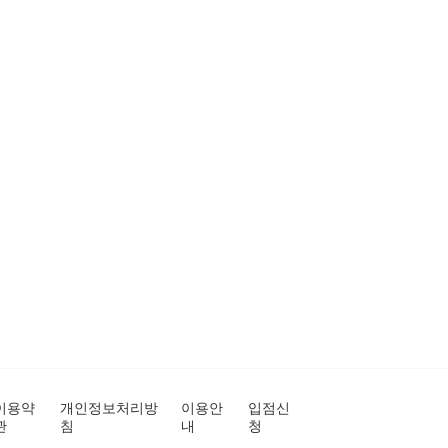
이용약
개인정보처리방
이용안
입점신
관
침
내
청