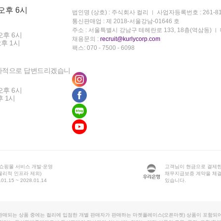
 오후 6시
법인명 (상호) : 주식회사 컬리
사업자등록번호 : 261-81
통신판매업 : 제 2018-서울강남-01646 호
주소 : 서울특별시 강남구 테헤란로 133, 18층(역삼동)
오후 6시
채용문의 :
recruit@kurlycorp.com
오후 1시
팩스: 070 - 7500 - 6098
차적으로 답변드리겠습니
오후 6시
후 1시
 쇼핑몰 서비스 개발·운영
고객님이 현금으로 결제한
물리적 인프라 제외)
채무지급보증 계약을 체
1.15 ~ 2028.01.14
있습니다.
판매되는 상품 중에는 컬리에 입점한 개별 판매자가 판매하는 마켓플레이스(오픈마켓) 상품이 포함되어