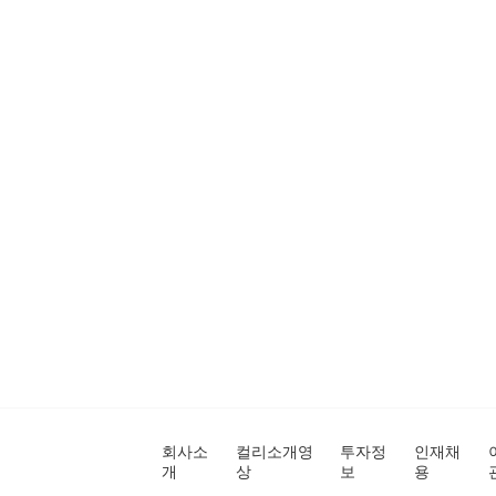
회사소
컬리소개영
투자정
인재채
개
상
보
용