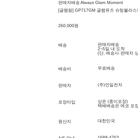
판매자배송
Always Glam Moment
[글램팜] GP717GM 글램뮤즈 슈팅블라스
260,000
원
판매자배송
배송
2~5일 내 도착
(단, 배송사·판매자 
무료배송
배송비
(주)언일전자
판매자
상온 (종이포장)
포장타입
택배배송은 에코 포
대한민국
원산지
1688-4763