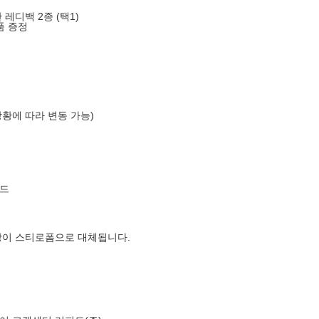
레디백 2종 (택1)
품 증정
상황에 따라 변동 가능)
드
장이 스티로폼으로 대체됩니다.