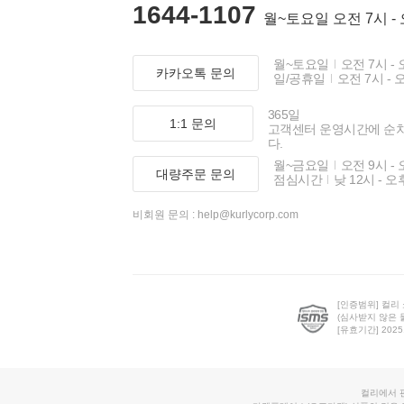
1644-1107
월~토요일 오전 7시 -
월~토요일
오전 7시 - 
카카오톡 문의
일/공휴일
오전 7시 - 
365일
1:1 문의
고객센터 운영시간에 순
다.
월~금요일
오전 9시 - 
대량주문 문의
점심시간
낮 12시 - 오
비회원 문의 :
help@kurlycorp.com
[인증범위] 컬리
(심사받지 않은 
[유효기간] 2025.0
컬리에서 