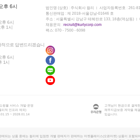
 오후 6시
법인명 (상호) : 주식회사 컬리
사업자등록번호 : 261-81
통신판매업 : 제 2018-서울강남-01646 호
주소 : 서울특별시 강남구 테헤란로 133, 18층(역삼동)
오후 6시
채용문의 :
recruit@kurlycorp.com
오후 1시
팩스: 070 - 7500 - 6098
차적으로 답변드리겠습니
오후 6시
후 1시
 쇼핑몰 서비스 개발·운영
고객님이 현금으로 결제한
물리적 인프라 제외)
채무지급보증 계약을 체
1.15 ~ 2028.01.14
있습니다.
판매되는 상품 중에는 컬리에 입점한 개별 판매자가 판매하는 마켓플레이스(오픈마켓) 상품이 포함되어