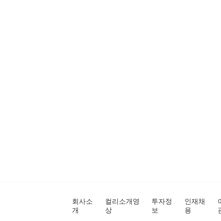
회사소
컬리소개영
투자정
인재채
개
상
보
용