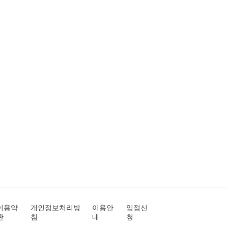
이용약
개인정보처리방
이용안
입점신
관
침
내
청