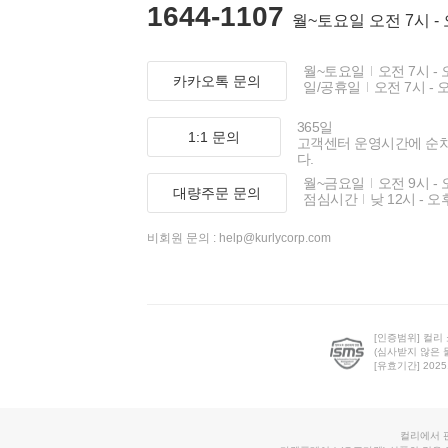
1644-1107
월~토요일 오전 7시 -
월~토요일
오전 7시 - 
카카오톡 문의
일/공휴일
오전 7시 - 
365일
1:1 문의
고객센터 운영시간에 순
다.
월~금요일
오전 9시 - 
대량주문 문의
점심시간
낮 12시 - 오
비회원 문의 :
help@kurlycorp.com
[인증범위] 컬리
(심사받지 않은 
[유효기간] 2025.0
컬리에서 