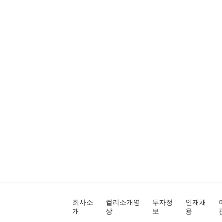
회사소
컬리소개영
투자정
인재채
개
상
보
용