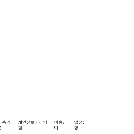
이용약
개인정보처리방
이용안
입점신
관
침
내
청