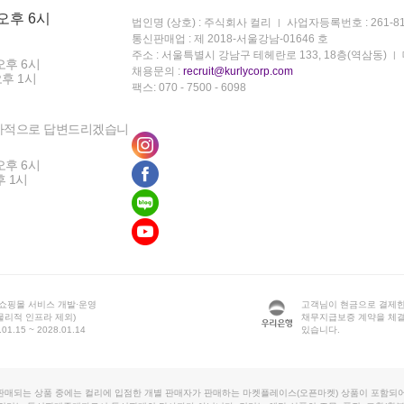
 오후 6시
법인명 (상호) : 주식회사 컬리
사업자등록번호 : 261-81
통신판매업 : 제 2018-서울강남-01646 호
주소 : 서울특별시 강남구 테헤란로 133, 18층(역삼동)
오후 6시
채용문의 :
recruit@kurlycorp.com
오후 1시
팩스: 070 - 7500 - 6098
차적으로 답변드리겠습니
오후 6시
후 1시
 쇼핑몰 서비스 개발·운영
고객님이 현금으로 결제한
물리적 인프라 제외)
채무지급보증 계약을 체
1.15 ~ 2028.01.14
있습니다.
판매되는 상품 중에는 컬리에 입점한 개별 판매자가 판매하는 마켓플레이스(오픈마켓) 상품이 포함되어