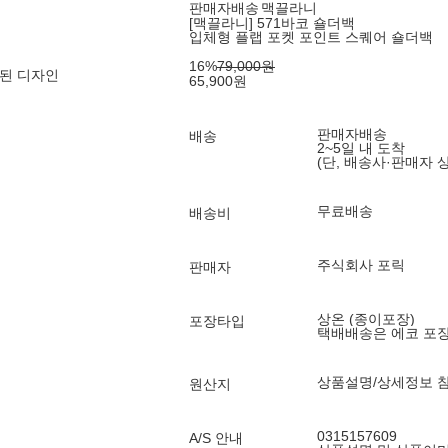
판매자배송
맥끌라니
[맥끌라니] 571바코 숄더백
입체형 플랩 포켓 포인트 스퀘어 숄더백
16
%
79,000
원
된 디자인
65,900
원
판매자배송
배송
2~5일 내 도착
(단, 배송사·판매자 
무료배송
배송비
주식회사 포릭
판매자
상온 (종이포장)
포장타입
택배배송은 에코 포
상품설명/상세정보 
원산지
0315157609
A/S 안내