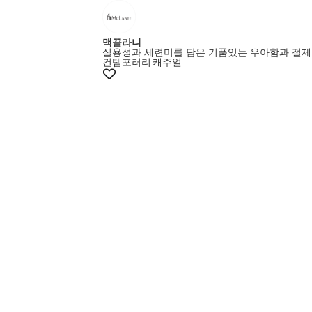
맥끌라니
실용성과 세련미를 담은 기품있는 우아함과 절제
컨템포러리
캐주얼