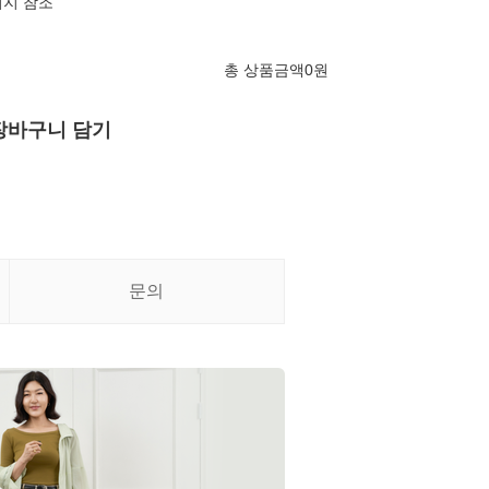
미지 참조
총 상품금액
0
원
장바구니 담기
문의