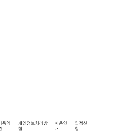
이용약
개인정보처리방
이용안
입점신
관
침
내
청