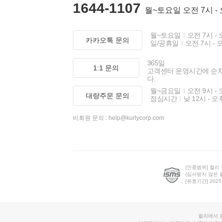
1644-1107
월~토요일 오전 7시 -
월~토요일
오전 7시 - 
카카오톡 문의
일/공휴일
오전 7시 - 
365일
1:1 문의
고객센터 운영시간에 순
다.
월~금요일
오전 9시 - 
대량주문 문의
점심시간
낮 12시 - 오
비회원 문의 :
help@kurlycorp.com
[인증범위] 컬리
(심사받지 않은 
[유효기간] 2025.0
컬리에서 