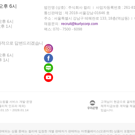
 오후 6시
법인명 (상호) : 주식회사 컬리
사업자등록번호 : 261-81
통신판매업 : 제 2018-서울강남-01646 호
주소 : 서울특별시 강남구 테헤란로 133, 18층(역삼동)
오후 6시
채용문의 :
recruit@kurlycorp.com
오후 1시
팩스: 070 - 7500 - 6098
차적으로 답변드리겠습니
오후 6시
후 1시
 쇼핑몰 서비스 개발·운영
고객님이 현금으로 결제한
물리적 인프라 제외)
채무지급보증 계약을 체
1.15 ~ 2028.01.14
있습니다.
판매되는 상품 중에는 컬리에 입점한 개별 판매자가 판매하는 마켓플레이스(오픈마켓) 상품이 포함되어