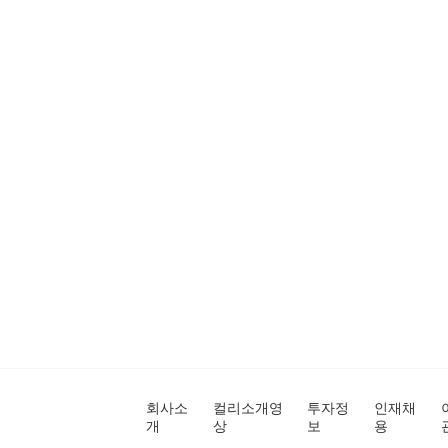
회사소
컬리소개영
투자정
인재채
개
상
보
용