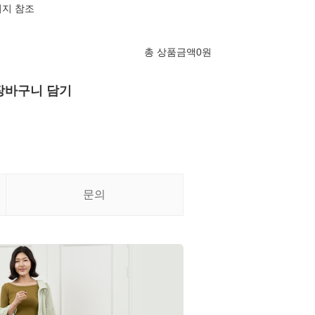
미지 참조
총 상품금액
0
원
장바구니 담기
문의