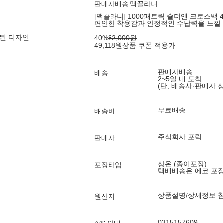
판매자배송
맥끌라니
[맥끌라니] 1000패트릭 숄더앤 크로스백 4
편안한 착용감과 안정적인 수납력을 느낄 
된 디자인
40
%
82,000
원
49,118
원
상품 쿠폰 적용가
판매자배송
배송
2~5일 내 도착
(단, 배송사·판매자 
무료배송
배송비
주식회사 포릭
판매자
상온 (종이포장)
포장타입
택배배송은 에코 포
상품설명/상세정보 
원산지
0315157609