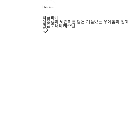
맥끌라니
실용성과 세련미를 담은 기품있는 우아함과 절제
컨템포러리
캐주얼