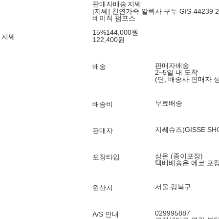
판매자배송
지쎄
[지쎄] 천연가죽 알렉사 구두 GIS-44239 2
베이직 펌프스
15
%
144,000
원
 지쎄
122,400
원
판매자배송
배송
2~5일 내 도착
(단, 배송사·판매자 
무료배송
배송비
지쎄슈즈(GISSE SH
판매자
상온 (종이포장)
포장타입
택배배송은 에코 포
서울 강북구
원산지
029995887
A/S 안내