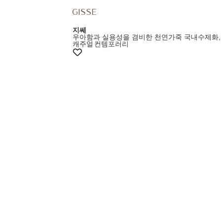
지쎄
우아함과 실용성을 겸비한 천연가죽 국내수제화,
캐주얼
컨템포러리