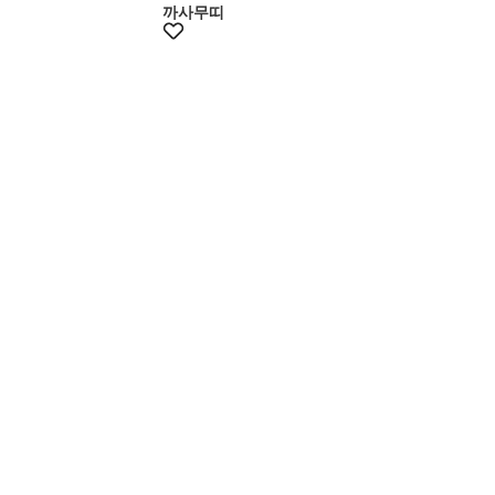
까사무띠
멤버스20%쿠폰