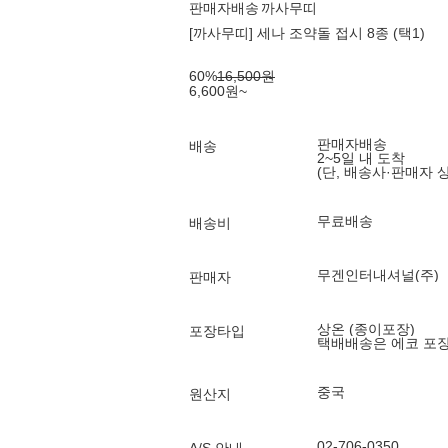
판매자배송
까사무띠
[까사무띠] 세나 조약돌 접시 8종 (택1)
60
%
16,500
원
6,600
원
~
판매자배송
배송
2~5일 내 도착
(단, 배송사·판매자 
무료배송
배송비
무겐인터내셔널(주)
판매자
상온 (종이포장)
포장타입
택배배송은 에코 포
중국
원산지
02-706-0350