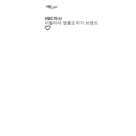
멤버스20%쿠폰
VBC까사
이탈리아 명품도자기 브랜드