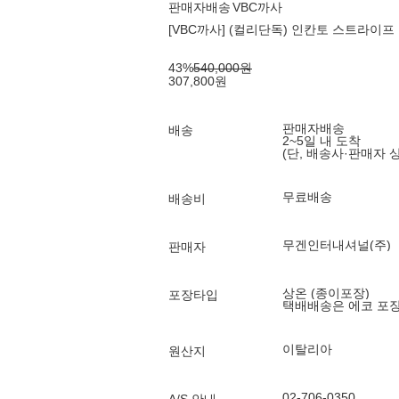
판매자배송
VBC까사
[VBC까사] (컬리단독) 인칸토 스트라이프 
43
%
540,000
원
307,800
원
판매자배송
배송
2~5일 내 도착
(단, 배송사·판매자 
무료배송
배송비
무겐인터내셔널(주)
판매자
상온 (종이포장)
포장타입
택배배송은 에코 포
이탈리아
원산지
02-706-0350