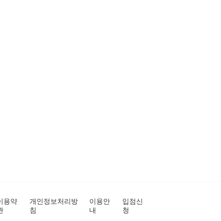
이용약
개인정보처리방
이용안
입점신
관
침
내
청