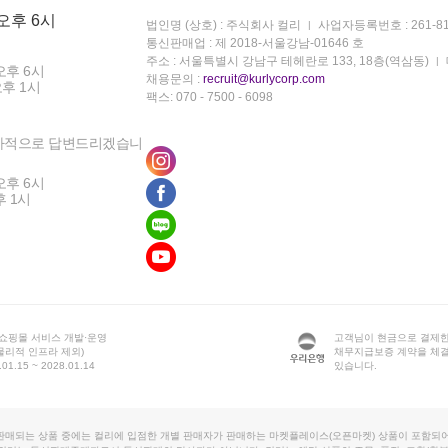
 오후 6시
법인명 (상호) : 주식회사 컬리
사업자등록번호 : 261-81
통신판매업 : 제 2018-서울강남-01646 호
주소 : 서울특별시 강남구 테헤란로 133, 18층(역삼동)
오후 6시
채용문의 :
recruit@kurlycorp.com
오후 1시
팩스: 070 - 7500 - 6098
차적으로 답변드리겠습니
오후 6시
후 1시
 쇼핑몰 서비스 개발·운영
고객님이 현금으로 결제한
물리적 인프라 제외)
채무지급보증 계약을 체
1.15 ~ 2028.01.14
있습니다.
판매되는 상품 중에는 컬리에 입점한 개별 판매자가 판매하는 마켓플레이스(오픈마켓) 상품이 포함되어