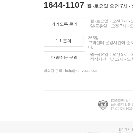
1644-1107
월~토요일 오전 7시 -
월~토요일
오전 7시 - 
카카오톡 문의
일/공휴일
오전 7시 - 
365일
1:1 문의
고객센터 운영시간에 순
다.
월~금요일
오전 9시 - 
대량주문 문의
점심시간
낮 12시 - 오
비회원 문의 :
help@kurlycorp.com
[인증범위] 컬리
(심사받지 않은 
[유효기간] 2025.0
컬리에서 