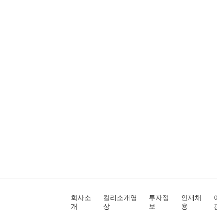
회사소
컬리소개영
투자정
인재채
개
상
보
용