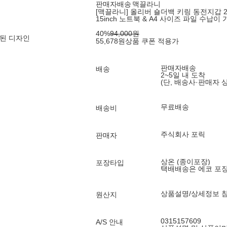
판매자배송
맥끌라니
[맥끌라니] 올리버 숄더백 키링 동전지갑 2종
15inch 노트북 & A4 사이즈 파일 수납
40
%
94,000
원
된 디자인
55,678
원
상품 쿠폰 적용가
판매자배송
배송
2~5일 내 도착
(단, 배송사·판매자 
무료배송
배송비
주식회사 포릭
판매자
상온 (종이포장)
포장타입
택배배송은 에코 포
상품설명/상세정보 
원산지
0315157609
A/S 안내