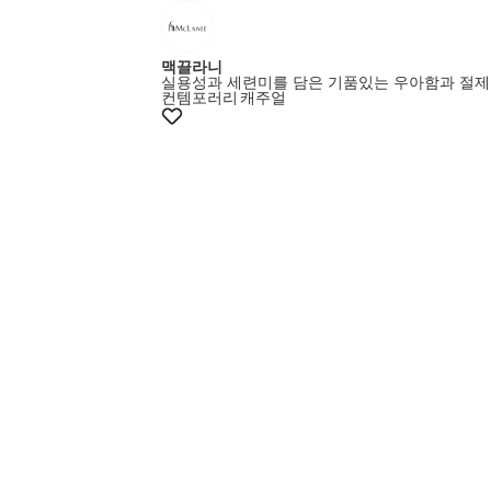
맥끌라니
실용성과 세련미를 담은 기품있는 우아함과 절제
컨템포러리
캐주얼