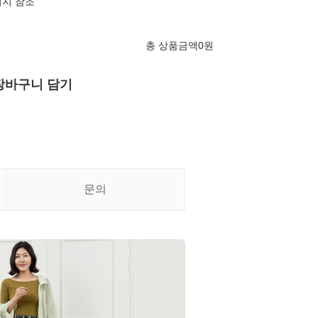
미지 참조
총 상품금액
0
원
장바구니 담기
문의