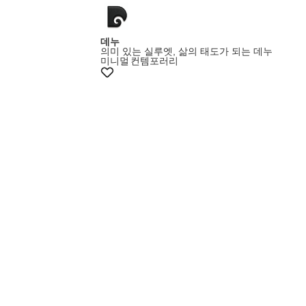
데누
의미 있는 실루엣, 삶의 태도가 되는 데누
미니멀
컨템포러리