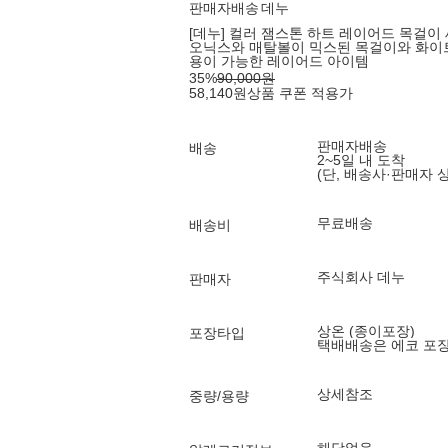
판매자배송
데누
[데누] 컬러 잼스톤 하트 레이어드 목걸이
오닉스와 매탈볼이 믹스된 목걸이와 화이트
용이 가능한 레이어드 아이템
35
%
90,000
원
58,140
원
상품 쿠폰 적용가
판매자배송
배송
2~5일 내 도착
(단, 배송사·판매자 
무료배송
배송비
주식회사 데누
판매자
상온 (종이포장)
포장타입
택배배송은 에코 포
상세참조
중량/용량