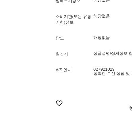
해당없음
알레르기정보
해당없음
소비기한(또는 유통
기한)정보
해당없음
당도
상품설명/상세정보 
원산지
027921029
A/S 안내
정확한 수선 상담 및