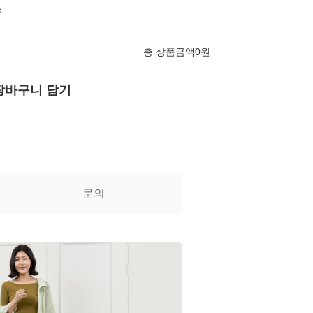
조
총 상품금액
0
원
장바구니 담기
문의