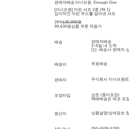
판매자배송
이너프원, Enough One
[이너프원] 마린 셔츠 2종 (택 1)
감각적인 마린 무드를 담아낸 셔츠
26
%
135,000
원
99,630
원
상품 쿠폰 적용가
판매자배송
배송
2~5일 내 도착
(단, 배송사·판매자 
무료배송
배송비
주식회사 이너프원(Enou
판매자
상온 (종이포장)
포장타입
택배배송은 에코 포
상품설명/상세정보 
원산지
050-6506-5780