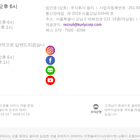
 오후 6시
법인명 (상호) : 주식회사 컬리
사업자등록번호 : 261-81
통신판매업 : 제 2018-서울강남-01646 호
주소 : 서울특별시 강남구 테헤란로 133, 18층(역삼동)
오후 6시
채용문의 :
recruit@kurlycorp.com
오후 1시
팩스: 070 - 7500 - 6098
차적으로 답변드리겠습니
오후 6시
후 1시
 쇼핑몰 서비스 개발·운영
고객님이 현금으로 결제한
물리적 인프라 제외)
채무지급보증 계약을 체
1.15 ~ 2028.01.14
있습니다.
판매되는 상품 중에는 컬리에 입점한 개별 판매자가 판매하는 마켓플레이스(오픈마켓) 상품이 포함되어