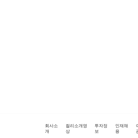
회사소
컬리소개영
투자정
인재채
개
상
보
용