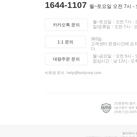
1644-1107
월~토요일 오전 7시 -
월~토요일
오전 7시 - 
카카오톡 문의
일/공휴일
오전 7시 - 
365일
1:1 문의
고객센터 운영시간에 순
다.
월~금요일
오전 9시 - 
대량주문 문의
점심시간
낮 12시 - 오
비회원 문의 :
help@kurlycorp.com
[인증범위] 컬리
(심사받지 않은 
[유효기간] 2025.0
컬리에서 