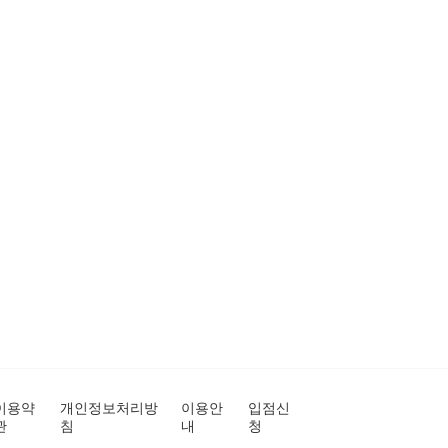
이용약
개인정보처리방
이용안
입점신
관
침
내
청