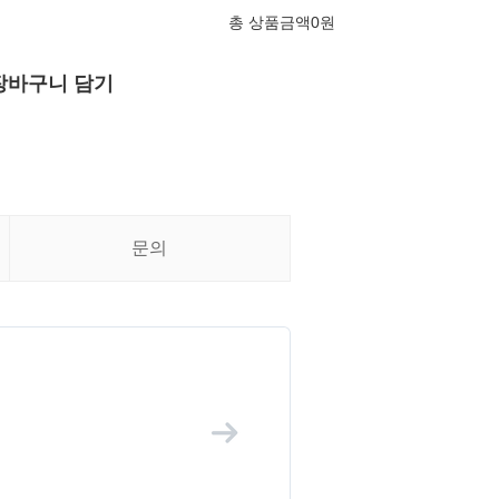
총 상품금액
0
원
장바구니 담기
문의