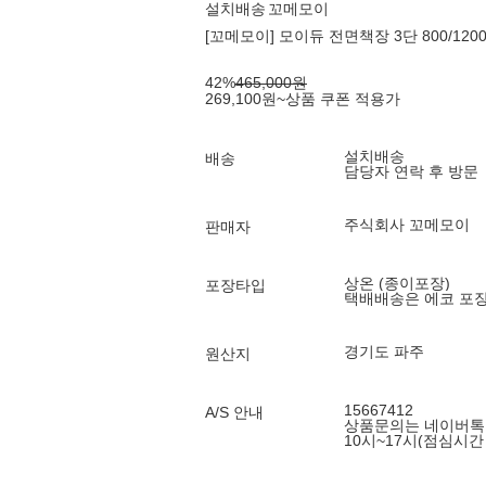
설치배송
꼬메모이
[꼬메모이] 모이듀 전면책장 3단 800/1200 
42
%
465,000
원
269,100
원
~
상품 쿠폰 적용가
설치배송
배송
담당자 연락 후 방문
주식회사 꼬메모이
판매자
상온 (종이포장)
포장타입
택배배송은 에코 포
경기도 파주
원산지
15667412
A/S 안내
상품문의는 네이버톡톡
10시~17시(점심시간 