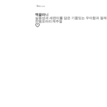
맥끌라니
실용성과 세련미를 담은 기품있는 우아함과 절제
컨템포러리
캐주얼