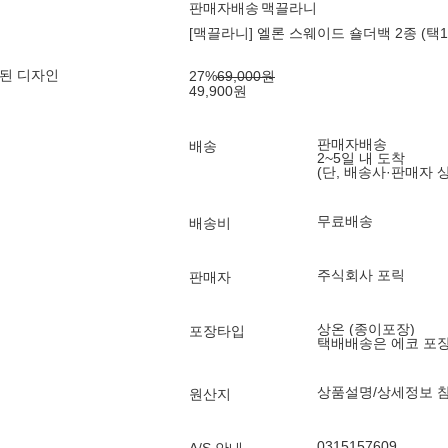
판매자배송
맥끌라니
[맥끌라니] 엘론 스웨이드 숄더백 2종 (택1
된 디자인
27
%
69,000
원
49,900
원
판매자배송
배송
2~5일 내 도착
(단, 배송사·판매자 
무료배송
배송비
주식회사 포릭
판매자
상온 (종이포장)
포장타입
택배배송은 에코 포
상품설명/상세정보 
원산지
0315157609