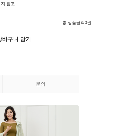
미지 참조
총 상품금액
0
원
장바구니 담기
문의