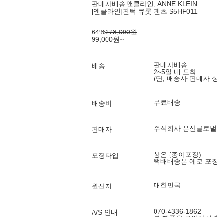
판매자배송
앤클라인, ANNE KLEIN
[앤클라인]핀턱 큐롯 팬츠 S5HF011
64
%
278,000
원
99,000
원
~
판매자배송
배송
2~5일 내 도착
(단, 배송사·판매자 
무료배송
배송비
주식회사 은산글로벌
판매자
상온 (종이포장)
포장타입
택배배송은 에코 포
대한민국
원산지
070-4336-1862
A/S 안내