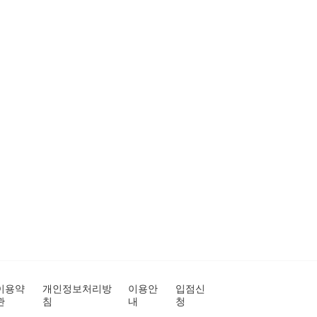
이용약
개인정보처리방
이용안
입점신
관
침
내
청