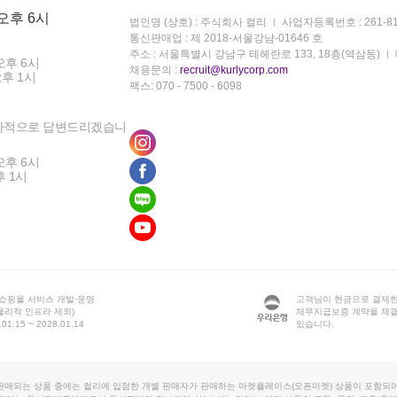
 오후 6시
법인명 (상호) : 주식회사 컬리
사업자등록번호 : 261-81
통신판매업 : 제 2018-서울강남-01646 호
주소 : 서울특별시 강남구 테헤란로 133, 18층(역삼동)
오후 6시
채용문의 :
recruit@kurlycorp.com
오후 1시
팩스: 070 - 7500 - 6098
차적으로 답변드리겠습니
오후 6시
후 1시
 쇼핑몰 서비스 개발·운영
고객님이 현금으로 결제한
물리적 인프라 제외)
채무지급보증 계약을 체
1.15 ~ 2028.01.14
있습니다.
판매되는 상품 중에는 컬리에 입점한 개별 판매자가 판매하는 마켓플레이스(오픈마켓) 상품이 포함되어