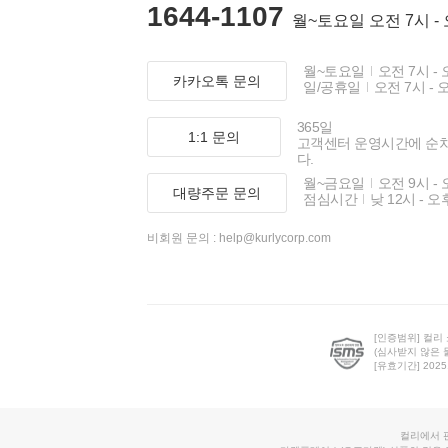
1644-1107
월~토요일 오전 7시 -
월~토요일
오전 7시 - 
카카오톡 문의
일/공휴일
오전 7시 - 
365일
1:1 문의
고객센터 운영시간에 순
다.
월~금요일
오전 9시 - 
대량주문 문의
점심시간
낮 12시 - 오
비회원 문의 :
help@kurlycorp.com
[인증범위] 컬리
(심사받지 않은 
[유효기간] 2025.0
컬리에서 