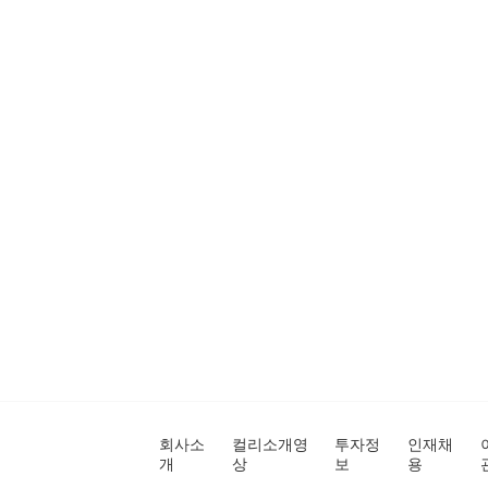
회사소
컬리소개영
투자정
인재채
개
상
보
용