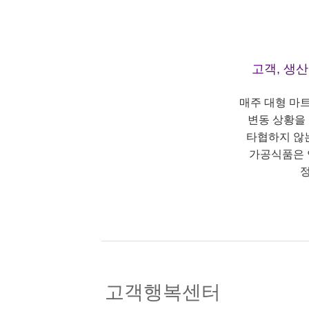
고객, 생
매주 대형 마
변동 상황을
타협하지 않
가공식품은 
정
고객행복센터