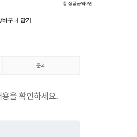
총 상품금액
0
원
장바구니 담기
문의