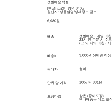
샛별배송
백설
[백설] 소갈비양념 840g
원산지:
상품설명/상세정보 참조
6,980
원
샛별배송 · 내일 아침
배송
23시 전 주문 시 수
(그 외 지역 아침 8시
3,000원 (4만원 이상
배송비
컬리
판매자
100g 당 831원
단위 당 가격
상온 (종이포장)
포장타입
택배배송은 에코 포