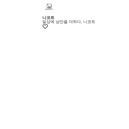
+10%쿠폰
니코트
일상에 낭만을 더하다, 니코트