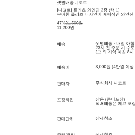
샛별배송
니코트
[니코트] 플리츠 와인잔 2종 (택 1)
우아한 플리츠 디자인이 매력적인 와인잔
47
%
21,500
원
11,200
원
샛별배송 · 내일 아침
배송
23시 전 주문 시 수
(그 외 지역 아침 8시
3,000원 (4만원 이상
배송비
주식회사 니코트
판매자
상온 (종이포장)
포장타입
택배배송은 에코 포
상세참조
판매단위
상세참조