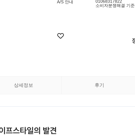
01068317822
A/S 안내
소비자분쟁해결 기준
상세정보
후기