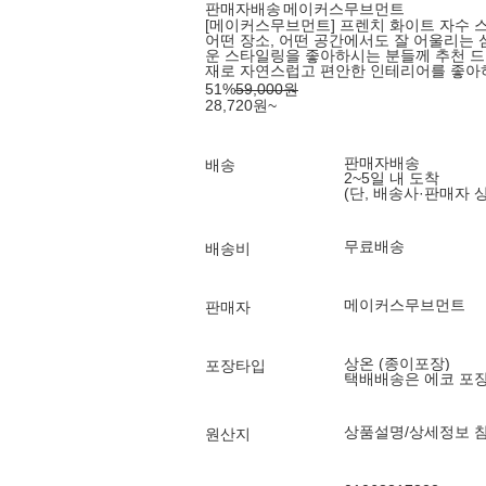
판매자배송
메이커스무브먼트
[메이커스무브먼트] 프렌치 화이트 자수 스
어떤 장소, 어떤 공간에서도 잘 어울리는
운 스타일링을 좋아하시는 분들께 추천 드립
재로 자연스럽고 편안한 인테리어를 좋아
51
%
59,000
원
28,720
원
~
판매자배송
배송
2~5일 내 도착
(단, 배송사·판매자 
무료배송
배송비
메이커스무브먼트
판매자
상온 (종이포장)
포장타입
택배배송은 에코 포
상품설명/상세정보 
원산지