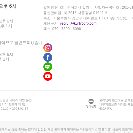
 오후 6시
법인명 (상호) : 주식회사 컬리
사업자등록번호 : 261-81
통신판매업 : 제 2018-서울강남-01646 호
주소 : 서울특별시 강남구 테헤란로 133, 18층(역삼동)
오후 6시
채용문의 :
recruit@kurlycorp.com
오후 1시
팩스: 070 - 7500 - 6098
차적으로 답변드리겠습니
오후 6시
후 1시
 쇼핑몰 서비스 개발·운영
고객님이 현금으로 결제한
물리적 인프라 제외)
채무지급보증 계약을 체
1.15 ~ 2028.01.14
있습니다.
판매되는 상품 중에는 컬리에 입점한 개별 판매자가 판매하는 마켓플레이스(오픈마켓) 상품이 포함되어