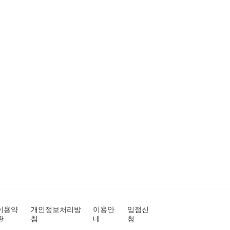
이용약
개인정보처리방
이용안
입점신
관
침
내
청