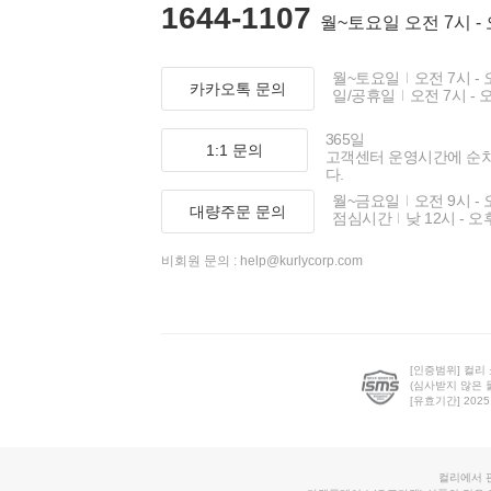
1644-1107
월~토요일 오전 7시 -
월~토요일
오전 7시 - 
카카오톡 문의
일/공휴일
오전 7시 - 
365일
1:1 문의
고객센터 운영시간에 순
다.
월~금요일
오전 9시 - 
대량주문 문의
점심시간
낮 12시 - 오
비회원 문의 :
help@kurlycorp.com
[인증범위] 컬리
(심사받지 않은 
[유효기간] 2025.0
컬리에서 