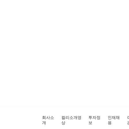
회사소
컬리소개영
투자정
인재채
개
상
보
용