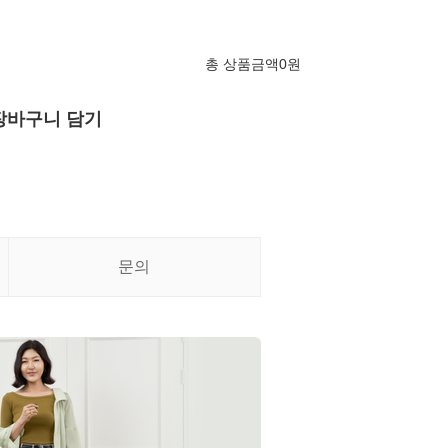
총 상품금액
0
원
장바구니 담기
문의