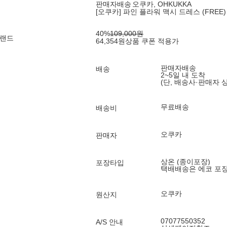
판매자배송
오쿠카, OHKUKKA
[오쿠카] 파인 플라워 맥시 드레스 (FREE)
40
%
109,000
원
브랜드
64,354
원
상품 쿠폰 적용가
판매자배송
배송
2~5일 내 도착
(단, 배송사·판매자 
무료배송
배송비
오쿠카
판매자
상온 (종이포장)
포장타입
택배배송은 에코 포
오쿠카
원산지
07077550352
A/S 안내