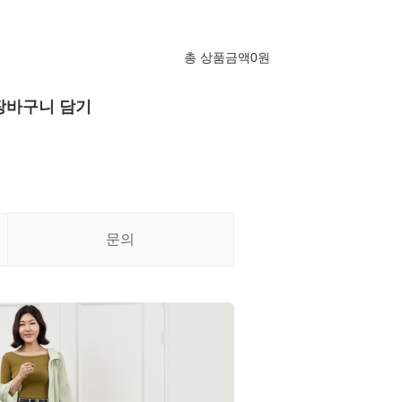
총 상품금액
0
원
장바구니 담기
문의