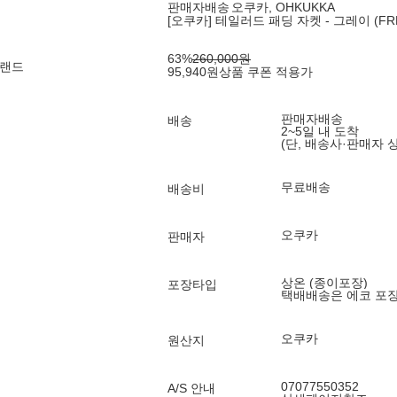
판매자배송
오쿠카, OHKUKKA
[오쿠카] 테일러드 패딩 자켓 - 그레이 (FR
63
%
260,000
원
브랜드
95,940
원
상품 쿠폰 적용가
판매자배송
배송
2~5일 내 도착
(단, 배송사·판매자 
무료배송
배송비
오쿠카
판매자
상온 (종이포장)
포장타입
택배배송은 에코 포
오쿠카
원산지
07077550352
A/S 안내