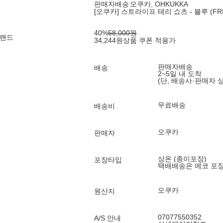
판매자배송
오쿠카, OHKUKKA
[오쿠카] 스트라이프 테리 쇼츠 - 블루 (FR
40
%
58,000
원
브랜드
34,244
원
상품 쿠폰 적용가
판매자배송
배송
2~5일 내 도착
(단, 배송사·판매자 
무료배송
배송비
오쿠카
판매자
상온 (종이포장)
포장타입
택배배송은 에코 포
오쿠카
원산지
07077550352
A/S 안내