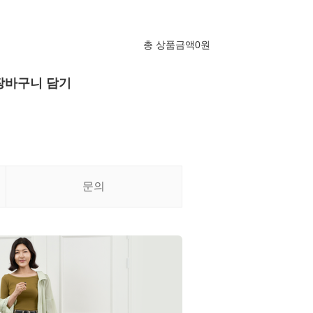
총 상품금액
0
원
장바구니 담기
문의