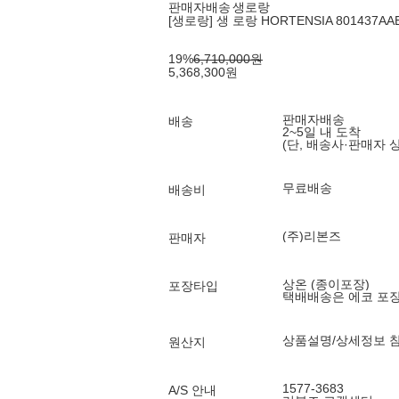
판매자배송
생로랑
[생로랑] 생 로랑 HORTENSIA 801437AA
19
%
6,710,000
원
5,368,300
원
판매자배송
배송
2~5일 내 도착
(단, 배송사·판매자 
무료배송
배송비
(주)리본즈
판매자
상온 (종이포장)
포장타입
택배배송은 에코 포
상품설명/상세정보 
원산지
1577-3683
A/S 안내