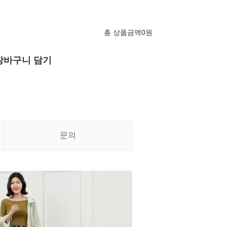
총 상품금액
0
원
장바구니 담기
문의