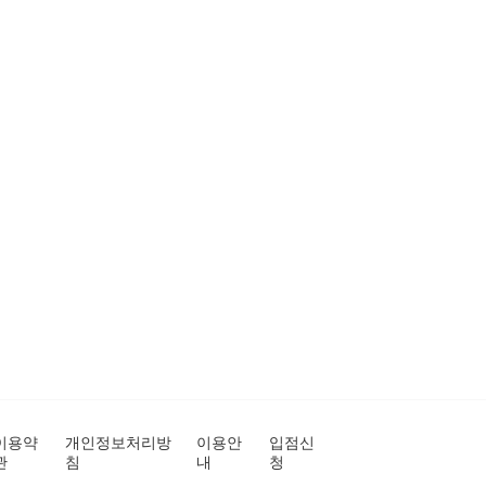
이용약
개인정보처리방
이용안
입점신
관
침
내
청