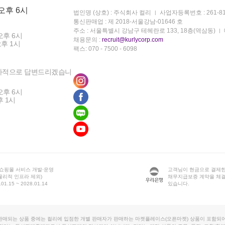
 오후 6시
법인명 (상호) : 주식회사 컬리
사업자등록번호 : 261-81
통신판매업 : 제 2018-서울강남-01646 호
주소 : 서울특별시 강남구 테헤란로 133, 18층(역삼동)
오후 6시
채용문의 :
recruit@kurlycorp.com
오후 1시
팩스: 070 - 7500 - 6098
차적으로 답변드리겠습니
오후 6시
후 1시
 쇼핑몰 서비스 개발·운영
고객님이 현금으로 결제한
물리적 인프라 제외)
채무지급보증 계약을 체
1.15 ~ 2028.01.14
있습니다.
판매되는 상품 중에는 컬리에 입점한 개별 판매자가 판매하는 마켓플레이스(오픈마켓) 상품이 포함되어