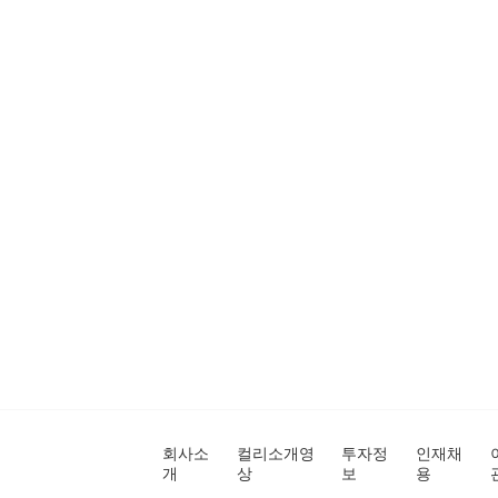
회사소
컬리소개영
투자정
인재채
개
상
보
용