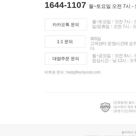
1644-1107
월~토요일 오전 7시 -
월~토요일
오전 7시 - 
카카오톡 문의
일/공휴일
오전 7시 - 
365일
1:1 문의
고객센터 운영시간에 순
다.
월~금요일
오전 9시 - 
대량주문 문의
점심시간
낮 12시 - 오
비회원 문의 :
help@kurlycorp.com
[인증범위] 컬리
(심사받지 않은 
[유효기간] 2025.0
컬리에서 