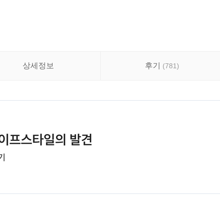
상세정보
후기
(
781
)