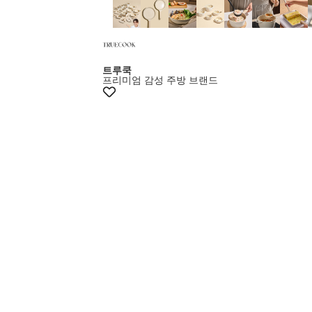
+15%쿠폰
트루쿡
프리미엄 감성 주방 브랜드