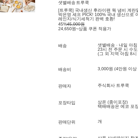
샛별배송
트루쿡
[트루쿡] 국내생산 후라이팬 웍 냄비 계란말
박은영 셰프 PICK! 100% 국내 생산으로
레인지/식기세척기 완벽 호환!
45
%
45,000
원
24,650
원
~
상품 쿠폰 적용가
샛별배송 · 내일 아침
배송
23시 전 주문 시 수
(그 외 지역 아침 8시
3,000원 (4만원 이상
배송비
주식회사 트루쿡
판매자
상온 (종이포장)
포장타입
택배배송은 에코 포
개
판매단위