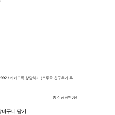
조
-2992 / 카카오톡 상담하기 (트루쿡 친구추가 후
총 상품금액
0
원
장바구니 담기