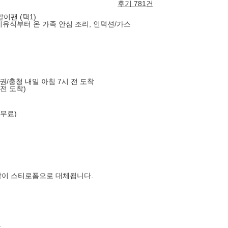
후기 781건
이팬 (택1)
 이유식부터 온 가족 안심 조리, 인덕션/가스
도권/충청 내일 아침 7시 전 도착
 전 도착)
 무료)
장이 스티로폼으로 대체됩니다.