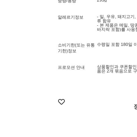
295g
중량/용량
- 밀, 우유, 돼지고기
알레르기정보
류 함유
- 본 제품은 메밀, 땅
바지락 포함)를 사용
수령일 포함 180일
소비기한(또는 유통
기한)정보
상품할인과 쿠폰할인은
프로모션 안내
품은 2개 묶음으로 