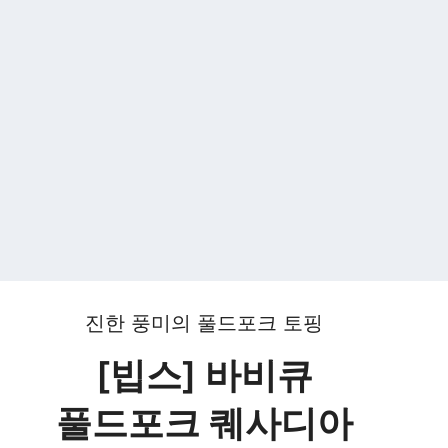
진한 풍미의 풀드포크 토핑
[빕스] 바비큐
풀드포크 퀘사디아