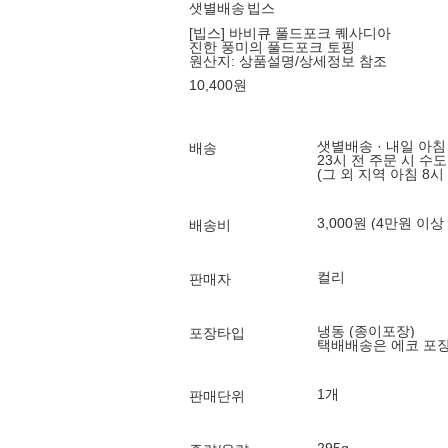
샛별배송
빕스
[빕스] 바비큐 풀드포크 퀘사디아
진한 풍미의 풀드포크 토핑
원산지:
상품설명/상세정보 참조
10,400
원
샛별배송 · 내일 아침
배송
23시 전 주문 시 수
(그 외 지역 아침 8시
3,000원 (4만원 이상
배송비
컬리
판매자
냉동 (종이포장)
포장타입
택배배송은 에코 포
1개
판매단위