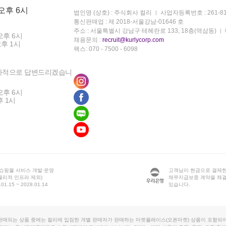
 오후 6시
법인명 (상호) : 주식회사 컬리
사업자등록번호 : 261-81
통신판매업 : 제 2018-서울강남-01646 호
주소 : 서울특별시 강남구 테헤란로 133, 18층(역삼동)
오후 6시
채용문의 :
recruit@kurlycorp.com
오후 1시
팩스: 070 - 7500 - 6098
차적으로 답변드리겠습니
오후 6시
후 1시
 쇼핑몰 서비스 개발·운영
고객님이 현금으로 결제한
물리적 인프라 제외)
채무지급보증 계약을 체
1.15 ~ 2028.01.14
있습니다.
판매되는 상품 중에는 컬리에 입점한 개별 판매자가 판매하는 마켓플레이스(오픈마켓) 상품이 포함되어