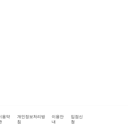
이용약
개인정보처리방
이용안
입점신
관
침
내
청