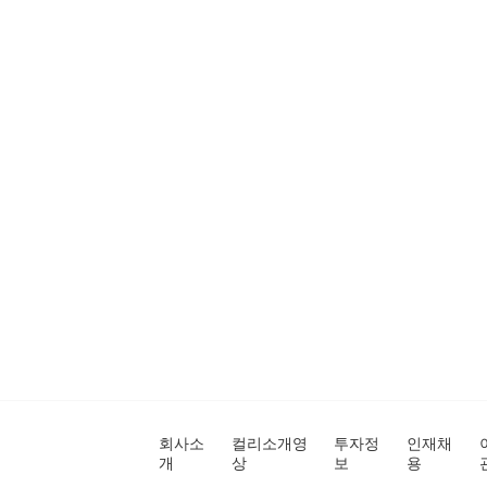
회사소
컬리소개영
투자정
인재채
개
상
보
용