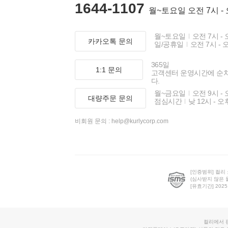
1644-1107
월~토요일 오전 7시 -
월~토요일
오전 7시 - 
카카오톡 문의
일/공휴일
오전 7시 - 
365일
1:1 문의
고객센터 운영시간에 순
다.
월~금요일
오전 9시 - 
대량주문 문의
점심시간
낮 12시 - 오
비회원 문의 :
help@kurlycorp.com
[인증범위] 컬리
(심사받지 않은 
[유효기간] 2025.0
컬리에서 