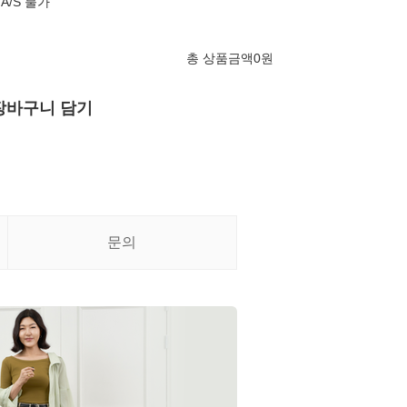
A/S 불가
총 상품금액
0
원
장바구니 담기
문의