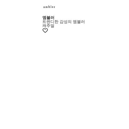
엠블러
트렌디한 감성의 엠블러
캐주얼