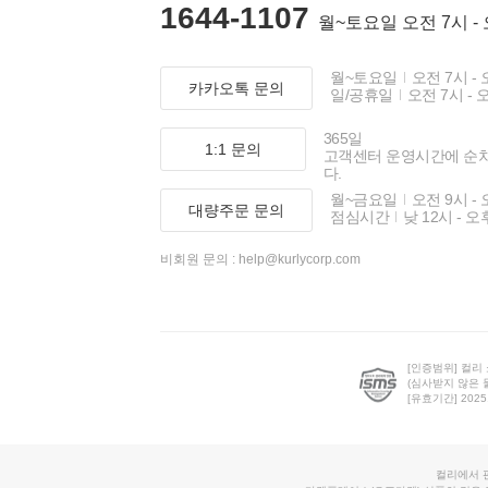
1644-1107
월~토요일 오전 7시 -
월~토요일
오전 7시 - 
카카오톡 문의
일/공휴일
오전 7시 - 
365일
1:1 문의
고객센터 운영시간에 순
다.
월~금요일
오전 9시 - 
대량주문 문의
점심시간
낮 12시 - 오
비회원 문의 :
help@kurlycorp.com
[인증범위] 컬리
(심사받지 않은 
[유효기간] 2025.0
컬리에서 