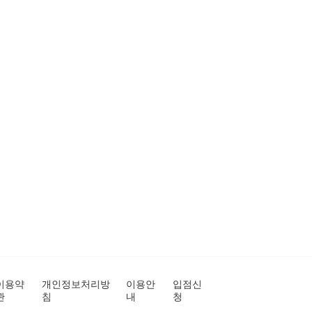
이용약
개인정보처리방
이용안
입점신
관
침
내
청