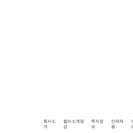
회사소
컬리소개영
투자정
인재채
개
상
보
용