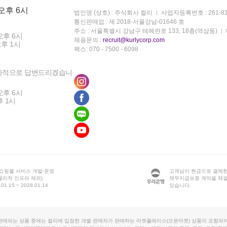
 오후 6시
법인명 (상호) : 주식회사 컬리
사업자등록번호 : 261-81
통신판매업 : 제 2018-서울강남-01646 호
주소 : 서울특별시 강남구 테헤란로 133, 18층(역삼동)
오후 6시
채용문의 :
recruit@kurlycorp.com
오후 1시
팩스: 070 - 7500 - 6098
차적으로 답변드리겠습니
오후 6시
후 1시
 쇼핑몰 서비스 개발·운영
고객님이 현금으로 결제한
물리적 인프라 제외)
채무지급보증 계약을 체
1.15 ~ 2028.01.14
있습니다.
판매되는 상품 중에는 컬리에 입점한 개별 판매자가 판매하는 마켓플레이스(오픈마켓) 상품이 포함되어