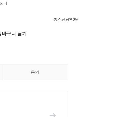
담센터
총 상품금액
0
원
장바구니 담기
문의