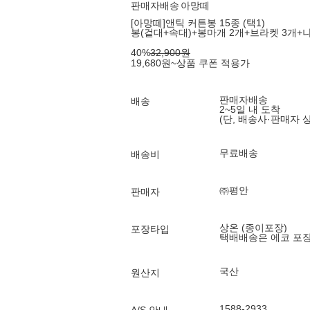
판매자배송
아망떼
[아망떼]앤틱 커튼봉 15종 (택1)
봉(겉대+속대)+봉마개 2개+브라켓 3개+나
40
%
32,900
원
19,680
원
~
상품 쿠폰 적용가
판매자배송
배송
2~5일 내 도착
(단, 배송사·판매자 
무료배송
배송비
㈜평안
판매자
상온 (종이포장)
포장타입
택배배송은 에코 포
국산
원산지
1588-2933