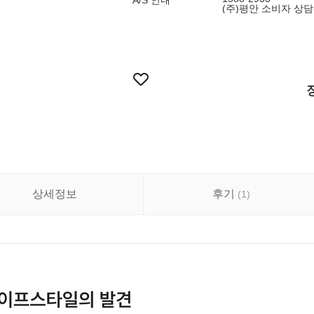
A/S 안내
(주)평안 소비자 상
상세정보
후기
(
1
)