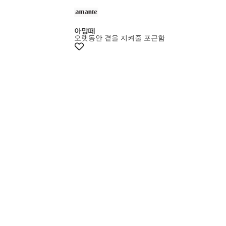
+20%쿠폰
아망떼
오랫동안 곁을 지켜줄 포근함