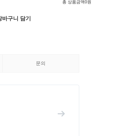
총 상품금액
0
원
장바구니 담기
문의