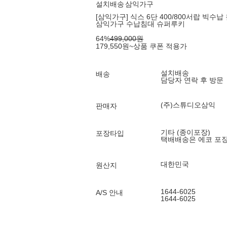
설치배송
삼익가구
[삼익가구] 식스 6단 400/800서랍 빅수납 
삼익가구 수납침대 슈퍼루키
64
%
499,000
원
179,550
원
~
상품 쿠폰 적용가
설치배송
배송
담당자 연락 후 방문
(주)스튜디오삼익
판매자
기타 (종이포장)
포장타입
택배배송은 에코 포
대한민국
원산지
1644-6025
A/S 안내
1644-6025