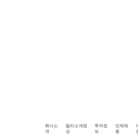
회사소
컬리소개영
투자정
인재채
개
상
보
용