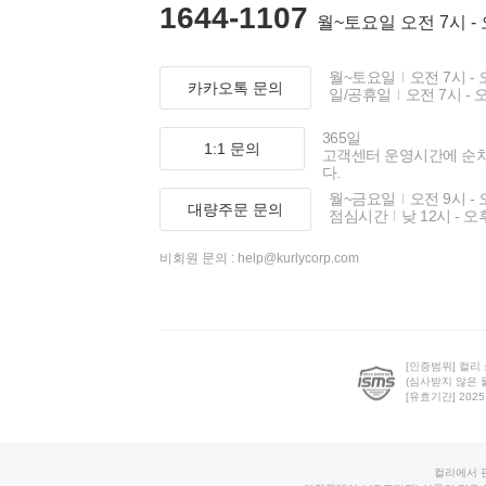
1644-1107
월~토요일 오전 7시 -
월~토요일
오전 7시 - 
카카오톡 문의
일/공휴일
오전 7시 - 
365일
1:1 문의
고객센터 운영시간에 순
다.
월~금요일
오전 9시 - 
대량주문 문의
점심시간
낮 12시 - 오
비회원 문의 :
help@kurlycorp.com
[인증범위] 컬리
(심사받지 않은 
[유효기간] 2025.0
컬리에서 