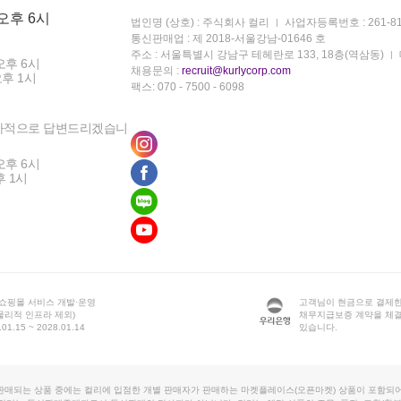
 오후 6시
법인명 (상호) : 주식회사 컬리
사업자등록번호 : 261-81
통신판매업 : 제 2018-서울강남-01646 호
주소 : 서울특별시 강남구 테헤란로 133, 18층(역삼동)
오후 6시
채용문의 :
recruit@kurlycorp.com
오후 1시
팩스: 070 - 7500 - 6098
차적으로 답변드리겠습니
오후 6시
후 1시
 쇼핑몰 서비스 개발·운영
고객님이 현금으로 결제한
물리적 인프라 제외)
채무지급보증 계약을 체
1.15 ~ 2028.01.14
있습니다.
판매되는 상품 중에는 컬리에 입점한 개별 판매자가 판매하는 마켓플레이스(오픈마켓) 상품이 포함되어