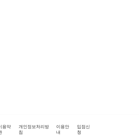
이용약
개인정보처리방
이용안
입점신
관
침
내
청